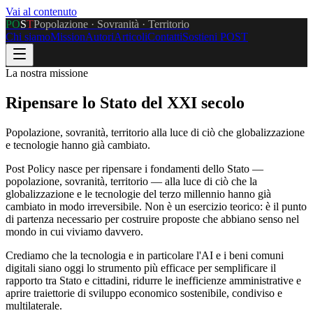
Vai al contenuto
P
O
S
T
Popolazione · Sovranità · Territorio
Chi siamo
Mission
Autori
Articoli
Contatti
Sostieni POST
La nostra missione
Ripensare lo Stato del XXI secolo
Popolazione, sovranità, territorio alla luce di ciò che globalizzazione
e tecnologie hanno già cambiato.
Post Policy nasce per ripensare i fondamenti dello Stato —
popolazione, sovranità, territorio — alla luce di ciò che la
globalizzazione e le tecnologie del terzo millennio hanno già
cambiato in modo irreversibile. Non è un esercizio teorico: è il punto
di partenza necessario per costruire proposte che abbiano senso nel
mondo in cui viviamo davvero.
Crediamo che la tecnologia e in particolare l'AI e i beni comuni
digitali siano oggi lo strumento più efficace per semplificare il
rapporto tra Stato e cittadini, ridurre le inefficienze amministrative e
aprire traiettorie di sviluppo economico sostenibile, condiviso e
multilaterale.