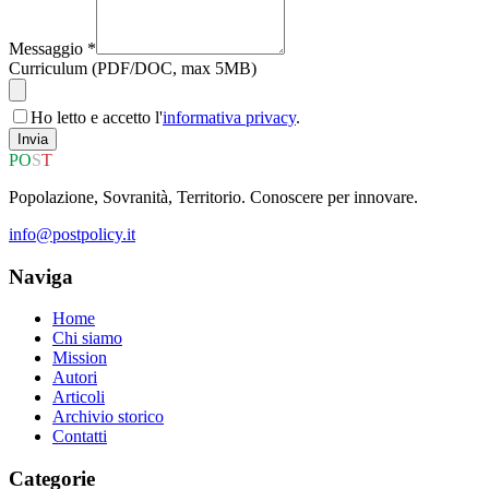
Messaggio *
Curriculum (PDF/DOC, max 5MB)
Ho letto e accetto l'
informativa privacy
.
Invia
P
O
S
T
Popolazione, Sovranità, Territorio. Conoscere per innovare.
info@postpolicy.it
Naviga
Home
Chi siamo
Mission
Autori
Articoli
Archivio storico
Contatti
Categorie