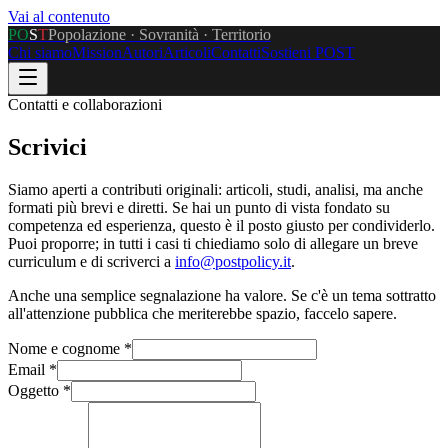
Vai al contenuto
P
O
S
T
Popolazione · Sovranità · Territorio
Chi siamo
Mission
Autori
Articoli
Contatti
Sostieni POST
Contatti e collaborazioni
Scrivici
Siamo aperti a contributi originali: articoli, studi, analisi, ma anche
formati più brevi e diretti. Se hai un punto di vista fondato su
competenza ed esperienza, questo è il posto giusto per condividerlo.
Puoi proporre; in tutti i casi ti chiediamo solo di allegare un breve
curriculum e di scriverci a
info@postpolicy.it
.
Anche una semplice segnalazione ha valore. Se c'è un tema sottratto
all'attenzione pubblica che meriterebbe spazio, faccelo sapere.
Nome e cognome *
Email *
Oggetto *