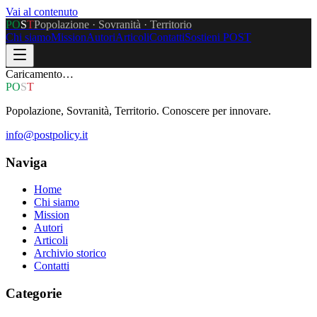
Vai al contenuto
P
O
S
T
Popolazione · Sovranità · Territorio
Chi siamo
Mission
Autori
Articoli
Contatti
Sostieni POST
Caricamento…
P
O
S
T
Popolazione, Sovranità, Territorio. Conoscere per innovare.
info@postpolicy.it
Naviga
Home
Chi siamo
Mission
Autori
Articoli
Archivio storico
Contatti
Categorie