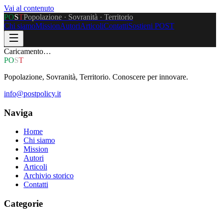
Vai al contenuto
P
O
S
T
Popolazione · Sovranità · Territorio
Chi siamo
Mission
Autori
Articoli
Contatti
Sostieni POST
Caricamento…
P
O
S
T
Popolazione, Sovranità, Territorio. Conoscere per innovare.
info@postpolicy.it
Naviga
Home
Chi siamo
Mission
Autori
Articoli
Archivio storico
Contatti
Categorie