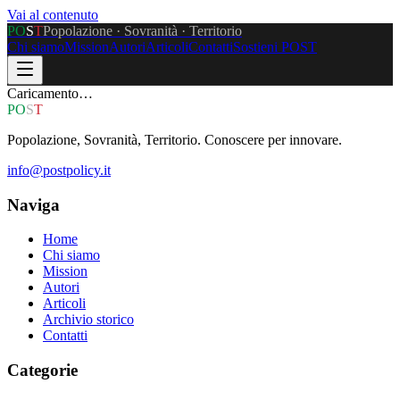
Vai al contenuto
P
O
S
T
Popolazione · Sovranità · Territorio
Chi siamo
Mission
Autori
Articoli
Contatti
Sostieni POST
Caricamento…
P
O
S
T
Popolazione, Sovranità, Territorio. Conoscere per innovare.
info@postpolicy.it
Naviga
Home
Chi siamo
Mission
Autori
Articoli
Archivio storico
Contatti
Categorie