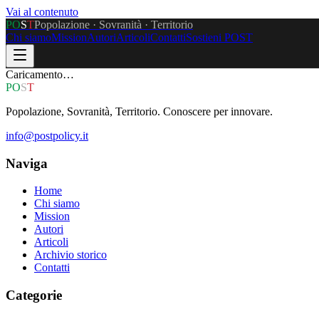
Vai al contenuto
P
O
S
T
Popolazione · Sovranità · Territorio
Chi siamo
Mission
Autori
Articoli
Contatti
Sostieni POST
Caricamento…
P
O
S
T
Popolazione, Sovranità, Territorio. Conoscere per innovare.
info@postpolicy.it
Naviga
Home
Chi siamo
Mission
Autori
Articoli
Archivio storico
Contatti
Categorie