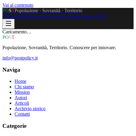
Vai al contenuto
P
O
S
T
Popolazione · Sovranità · Territorio
Chi siamo
Mission
Autori
Articoli
Contatti
Sostieni POST
Caricamento…
P
O
S
T
Popolazione, Sovranità, Territorio. Conoscere per innovare.
info@postpolicy.it
Naviga
Home
Chi siamo
Mission
Autori
Articoli
Archivio storico
Contatti
Categorie