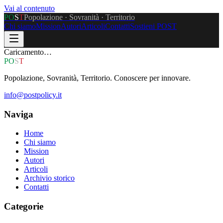
Vai al contenuto
P
O
S
T
Popolazione · Sovranità · Territorio
Chi siamo
Mission
Autori
Articoli
Contatti
Sostieni POST
Caricamento…
P
O
S
T
Popolazione, Sovranità, Territorio. Conoscere per innovare.
info@postpolicy.it
Naviga
Home
Chi siamo
Mission
Autori
Articoli
Archivio storico
Contatti
Categorie