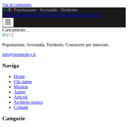
Vai al contenuto
P
O
S
T
Popolazione · Sovranità · Territorio
Chi siamo
Mission
Autori
Articoli
Contatti
Sostieni POST
Caricamento…
P
O
S
T
Popolazione, Sovranità, Territorio. Conoscere per innovare.
info@postpolicy.it
Naviga
Home
Chi siamo
Mission
Autori
Articoli
Archivio storico
Contatti
Categorie