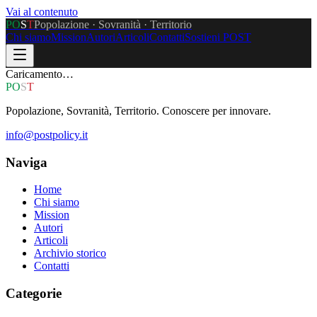
Vai al contenuto
P
O
S
T
Popolazione · Sovranità · Territorio
Chi siamo
Mission
Autori
Articoli
Contatti
Sostieni POST
Caricamento…
P
O
S
T
Popolazione, Sovranità, Territorio. Conoscere per innovare.
info@postpolicy.it
Naviga
Home
Chi siamo
Mission
Autori
Articoli
Archivio storico
Contatti
Categorie