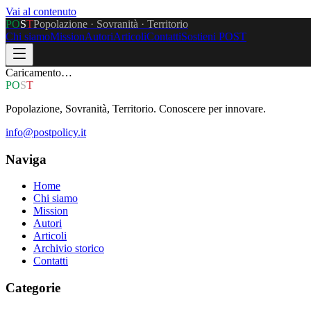
Vai al contenuto
P
O
S
T
Popolazione · Sovranità · Territorio
Chi siamo
Mission
Autori
Articoli
Contatti
Sostieni POST
Caricamento…
P
O
S
T
Popolazione, Sovranità, Territorio. Conoscere per innovare.
info@postpolicy.it
Naviga
Home
Chi siamo
Mission
Autori
Articoli
Archivio storico
Contatti
Categorie