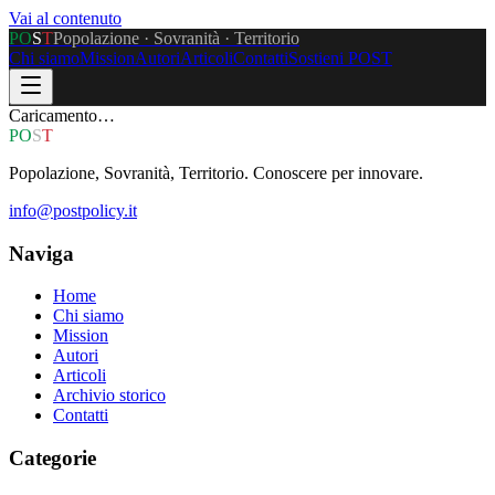
Vai al contenuto
P
O
S
T
Popolazione · Sovranità · Territorio
Chi siamo
Mission
Autori
Articoli
Contatti
Sostieni POST
Caricamento…
P
O
S
T
Popolazione, Sovranità, Territorio. Conoscere per innovare.
info@postpolicy.it
Naviga
Home
Chi siamo
Mission
Autori
Articoli
Archivio storico
Contatti
Categorie