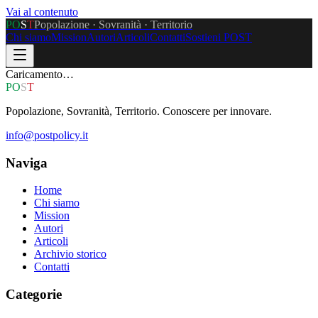
Vai al contenuto
P
O
S
T
Popolazione · Sovranità · Territorio
Chi siamo
Mission
Autori
Articoli
Contatti
Sostieni POST
Caricamento…
P
O
S
T
Popolazione, Sovranità, Territorio. Conoscere per innovare.
info@postpolicy.it
Naviga
Home
Chi siamo
Mission
Autori
Articoli
Archivio storico
Contatti
Categorie