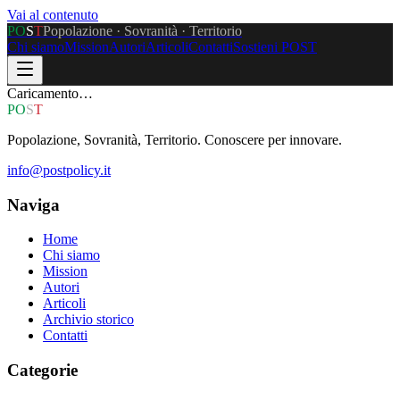
Vai al contenuto
P
O
S
T
Popolazione · Sovranità · Territorio
Chi siamo
Mission
Autori
Articoli
Contatti
Sostieni POST
Caricamento…
P
O
S
T
Popolazione, Sovranità, Territorio. Conoscere per innovare.
info@postpolicy.it
Naviga
Home
Chi siamo
Mission
Autori
Articoli
Archivio storico
Contatti
Categorie