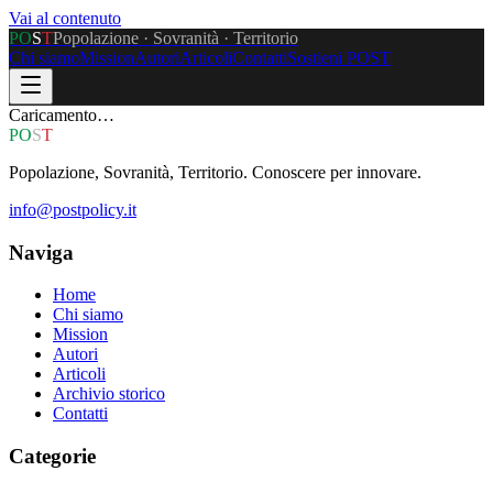
Vai al contenuto
P
O
S
T
Popolazione · Sovranità · Territorio
Chi siamo
Mission
Autori
Articoli
Contatti
Sostieni POST
Caricamento…
P
O
S
T
Popolazione, Sovranità, Territorio. Conoscere per innovare.
info@postpolicy.it
Naviga
Home
Chi siamo
Mission
Autori
Articoli
Archivio storico
Contatti
Categorie