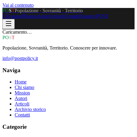
Vai al contenuto
P
O
S
T
Popolazione · Sovranità · Territorio
Chi siamo
Mission
Autori
Articoli
Contatti
Sostieni POST
Caricamento…
P
O
S
T
Popolazione, Sovranità, Territorio. Conoscere per innovare.
info@postpolicy.it
Naviga
Home
Chi siamo
Mission
Autori
Articoli
Archivio storico
Contatti
Categorie