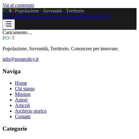
Vai al contenuto
P
O
S
T
Popolazione · Sovranità · Territorio
Chi siamo
Mission
Autori
Articoli
Contatti
Sostieni POST
Caricamento…
P
O
S
T
Popolazione, Sovranità, Territorio. Conoscere per innovare.
info@postpolicy.it
Naviga
Home
Chi siamo
Mission
Autori
Articoli
Archivio storico
Contatti
Categorie