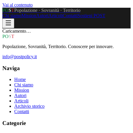
Vai al contenuto
P
O
S
T
Popolazione · Sovranità · Territorio
Chi siamo
Mission
Autori
Articoli
Contatti
Sostieni POST
Caricamento…
P
O
S
T
Popolazione, Sovranità, Territorio. Conoscere per innovare.
info@postpolicy.it
Naviga
Home
Chi siamo
Mission
Autori
Articoli
Archivio storico
Contatti
Categorie