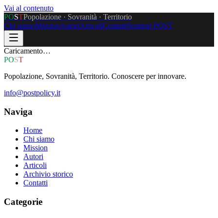
Vai al contenuto
P
O
S
T
Popolazione · Sovranità · Territorio
Chi siamo
Mission
Autori
Articoli
Contatti
Sostieni POST
Caricamento…
P
O
S
T
Popolazione, Sovranità, Territorio. Conoscere per innovare.
info@postpolicy.it
Naviga
Home
Chi siamo
Mission
Autori
Articoli
Archivio storico
Contatti
Categorie