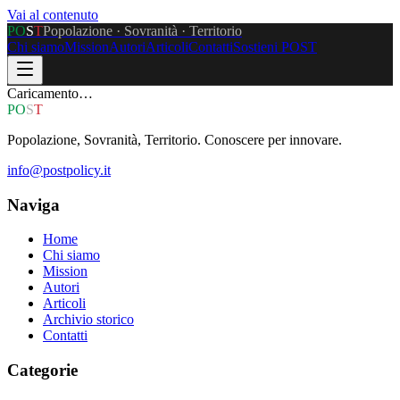
Vai al contenuto
P
O
S
T
Popolazione · Sovranità · Territorio
Chi siamo
Mission
Autori
Articoli
Contatti
Sostieni POST
Caricamento…
P
O
S
T
Popolazione, Sovranità, Territorio. Conoscere per innovare.
info@postpolicy.it
Naviga
Home
Chi siamo
Mission
Autori
Articoli
Archivio storico
Contatti
Categorie