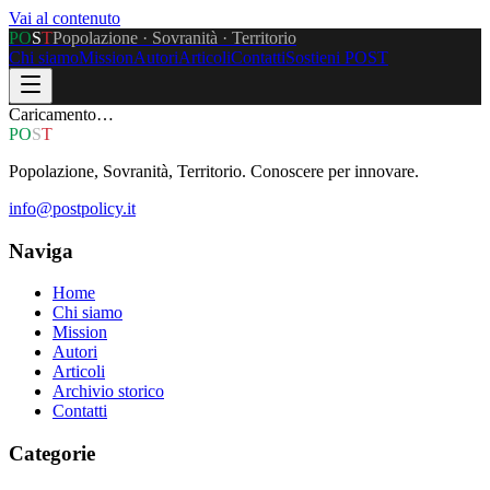
Vai al contenuto
P
O
S
T
Popolazione · Sovranità · Territorio
Chi siamo
Mission
Autori
Articoli
Contatti
Sostieni POST
Caricamento…
P
O
S
T
Popolazione, Sovranità, Territorio. Conoscere per innovare.
info@postpolicy.it
Naviga
Home
Chi siamo
Mission
Autori
Articoli
Archivio storico
Contatti
Categorie