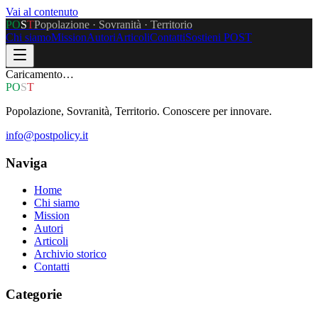
Vai al contenuto
P
O
S
T
Popolazione · Sovranità · Territorio
Chi siamo
Mission
Autori
Articoli
Contatti
Sostieni POST
Caricamento…
P
O
S
T
Popolazione, Sovranità, Territorio. Conoscere per innovare.
info@postpolicy.it
Naviga
Home
Chi siamo
Mission
Autori
Articoli
Archivio storico
Contatti
Categorie