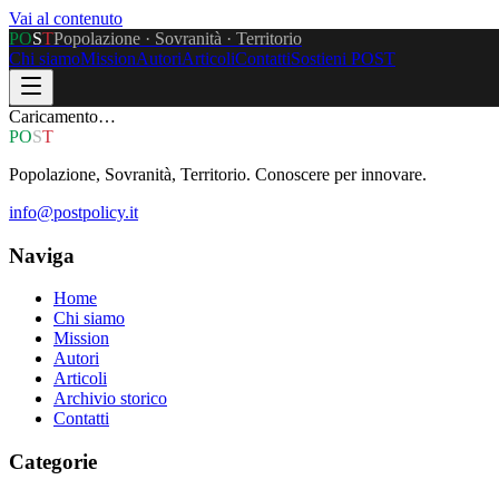
Vai al contenuto
P
O
S
T
Popolazione · Sovranità · Territorio
Chi siamo
Mission
Autori
Articoli
Contatti
Sostieni POST
Caricamento…
P
O
S
T
Popolazione, Sovranità, Territorio. Conoscere per innovare.
info@postpolicy.it
Naviga
Home
Chi siamo
Mission
Autori
Articoli
Archivio storico
Contatti
Categorie