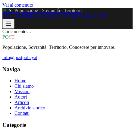
Vai al contenuto
P
O
S
T
Popolazione · Sovranità · Territorio
Chi siamo
Mission
Autori
Articoli
Contatti
Sostieni POST
Caricamento…
P
O
S
T
Popolazione, Sovranità, Territorio. Conoscere per innovare.
info@postpolicy.it
Naviga
Home
Chi siamo
Mission
Autori
Articoli
Archivio storico
Contatti
Categorie