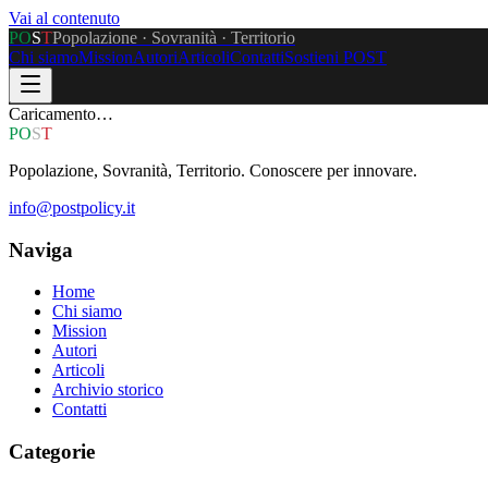
Vai al contenuto
P
O
S
T
Popolazione · Sovranità · Territorio
Chi siamo
Mission
Autori
Articoli
Contatti
Sostieni POST
Caricamento…
P
O
S
T
Popolazione, Sovranità, Territorio. Conoscere per innovare.
info@postpolicy.it
Naviga
Home
Chi siamo
Mission
Autori
Articoli
Archivio storico
Contatti
Categorie