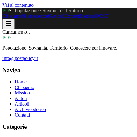
Vai al contenuto
P
O
S
T
Popolazione · Sovranità · Territorio
Chi siamo
Mission
Autori
Articoli
Contatti
Sostieni POST
Caricamento…
P
O
S
T
Popolazione, Sovranità, Territorio. Conoscere per innovare.
info@postpolicy.it
Naviga
Home
Chi siamo
Mission
Autori
Articoli
Archivio storico
Contatti
Categorie