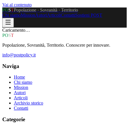
Vai al contenuto
P
O
S
T
Popolazione · Sovranità · Territorio
Chi siamo
Mission
Autori
Articoli
Contatti
Sostieni POST
Caricamento…
P
O
S
T
Popolazione, Sovranità, Territorio. Conoscere per innovare.
info@postpolicy.it
Naviga
Home
Chi siamo
Mission
Autori
Articoli
Archivio storico
Contatti
Categorie